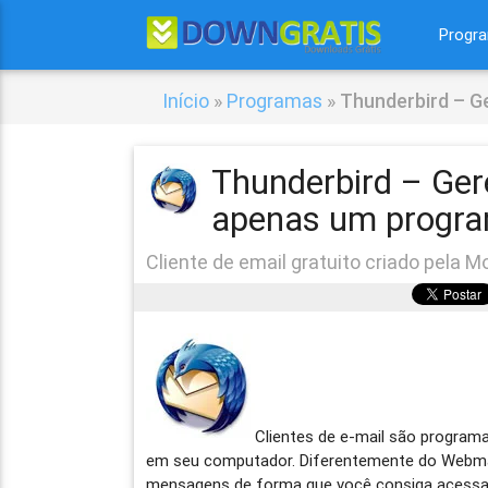
Progr
Início
»
Programas
»
Thunderbird – G
Thunderbird – Ger
apenas um progr
Cliente de email gratuito criado pela M
Clientes de e-mail são program
em seu computador. Diferentemente do Webmai
mensagens de forma que você consiga acessa-