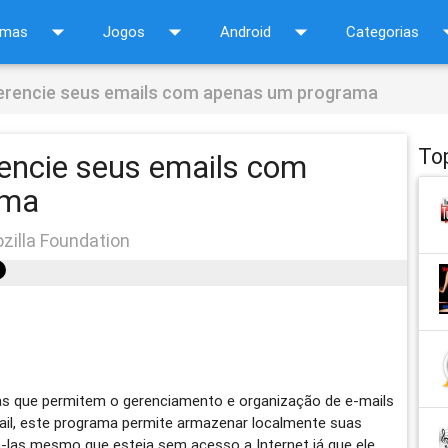
arrow_drop_down
arrow_drop_down
arrow_drop_down
arrow_d
amas
Jogos
Android
Categorias
erencie seus emails com apenas um programa
To
encie seus emails com
ama
ozilla Foundation
as que permitem o gerenciamento e organização de e-mails
l, este programa permite armazenar localmente suas
las mesmo que esteja sem acesso a Internet já que ele