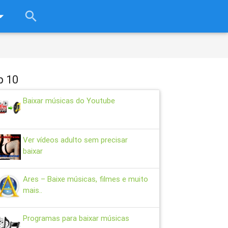
rop_down
search
close
p 10
Baixar músicas do Youtube
Ver vídeos adulto sem precisar
baixar
Ares – Baixe músicas, filmes e muito
mais..
Programas para baixar músicas