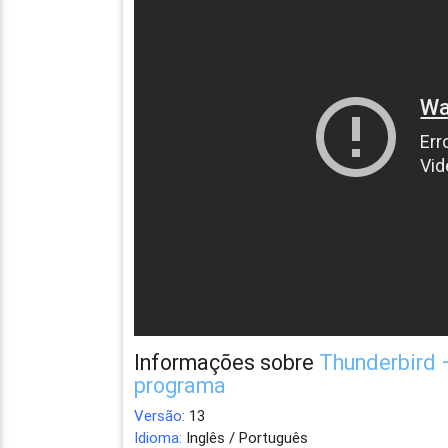
Informações sobre
Thunderbird 
programa
Versão:
13
Idioma:
Inglês / Português