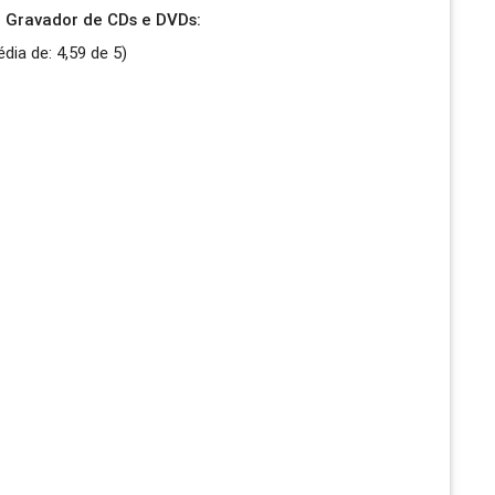
 Gravador de CDs e DVDs:
édia de:
4,59
de
5
)