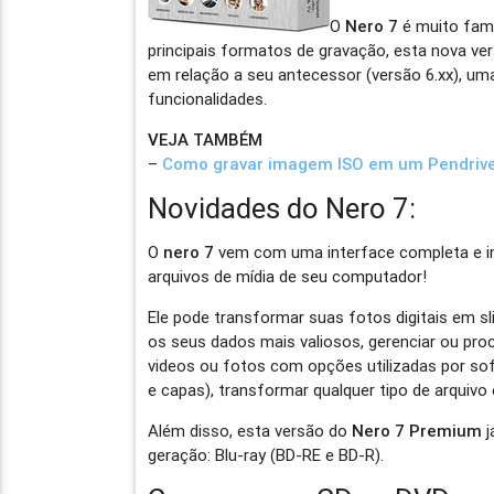
O
Nero 7
é muito fam
principais formatos de gravação, esta nova v
em relação a seu antecessor (versão 6.xx), um
funcionalidades.
VEJA TAMBÉM
–
Como gravar imagem ISO em um Pendrive
Novidades do Nero 7:
O
nero 7
vem com uma interface completa e int
arquivos de mídia de seu computador!
Ele pode transformar suas fotos digitais em sl
os seus dados mais valiosos, gerenciar ou procu
videos ou fotos com opções utilizadas por sof
e capas), transformar qualquer tipo de arquivo
Além disso, esta versão do
Nero 7 Premium
j
geração: Blu-ray (BD-RE e BD-R).