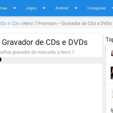
arrow_drop_down
arrow_drop_down
arrow_drop_down
arrow_d
amas
Jogos
Android
Categorias
VDs e CDs
»
Nero 7 Premium – Gravador de CDs e DVDs
To
 Gravador de CDs e DVDs
elhor gravador do mercado, o Nero 7