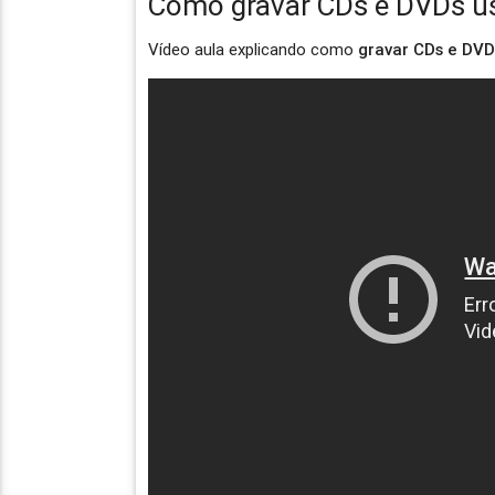
Como gravar CDs e DVDs us
Vídeo aula explicando como
gravar CDs e DVD