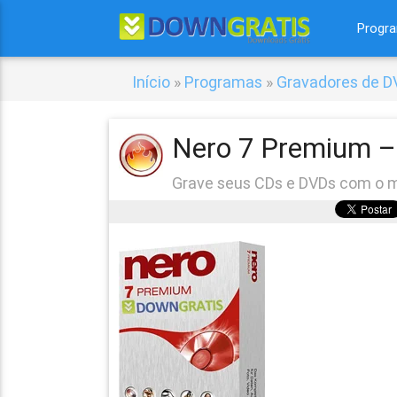
Progr
Início
»
Programas
»
Gravadores de D
Nero 7 Premium –
Grave seus CDs e DVDs com o m