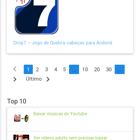
Drop7 – Jogo de Quebra-cabeças para Andorid
navigate_before
1
2
3
4
5
...
10
20
30
...
navigate_next
navigate_next
Último
Top 10
Baixar músicas do Youtube
Ver vídeos adulto sem precisar baixar