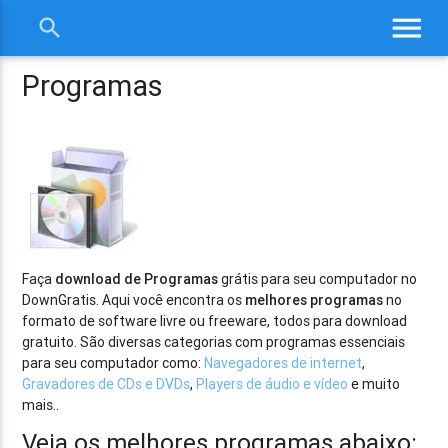
menu
search
close
Programas
Faça
download de Programas
grátis para seu computador no
DownGratis. Aqui você encontra os
melhores programas
no
formato de software livre ou freeware, todos para download
gratuito. São diversas categorias com programas essenciais
para seu computador como:
Navegadores de internet
,
Gravadores de CDs e DVDs
,
Players de áudio e vídeo
e muito
mais..
Veja os melhores programas abaixo: