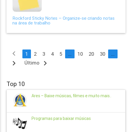
Rockford Sticky Notes – Organize-se criando notas
na área de trabalho
navigate_before
1
2
3
4
5
...
10
20
30
...
navigate_next
navigate_next
Último
Top 10
Ares – Baixe músicas, filmes e muito mais..
Programas para baixar músicas