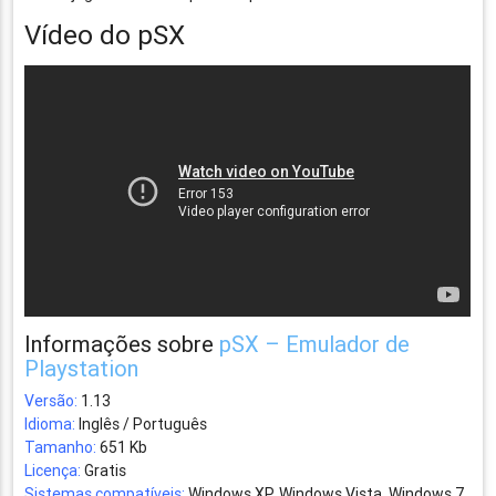
Vídeo do pSX
Informações sobre
pSX – Emulador de
Playstation
Versão:
1.13
Idioma:
Inglês / Português
Tamanho:
651 Kb
Licença:
Gratis
Sistemas compatíveis:
Windows XP, Windows Vista, Windows 7