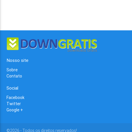
Nosso site
Sobre
Contato
Social
Facebook
Twitter
Google +
©2026 - Todos os direitos reservados!