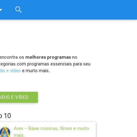
rop_down
search
close
 encontra os
melhores programas
no
ategorias com programas essenciais para seu
dio e vídeo
e muito mais..
UDIO E VÍDEO
p 10
Ares – Baixe músicas, filmes e muito
mais..