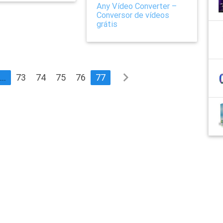
Any Vídeo Converter –
Conversor de vídeos
grátis
navigate_next
...
73
74
75
76
77