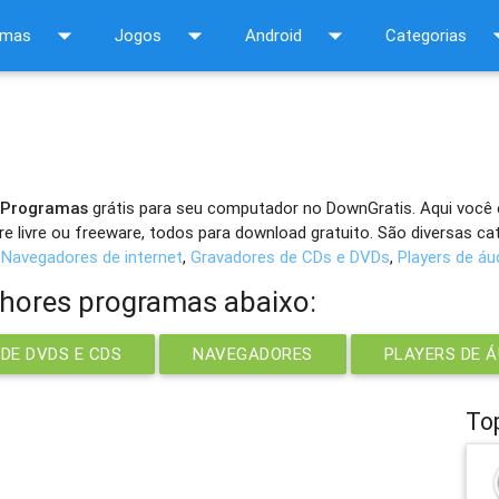
arrow_drop_down
arrow_drop_down
arrow_drop_down
arrow_d
amas
Jogos
Android
Categorias
 Programas
grátis para seu computador no DownGratis. Aqui você
e livre ou freeware, todos para download gratuito. São diversas c
:
Navegadores de internet
,
Gravadores de CDs e DVDs
,
Players de áu
lhores programas abaixo:
DE DVDS E CDS
NAVEGADORES
PLAYERS DE Á
To