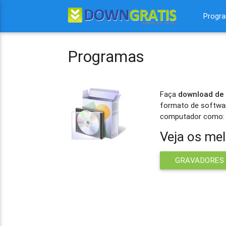
Progr
Programas
Faça
download de
formato de softwar
computador como
Veja os me
GRAVADORES 