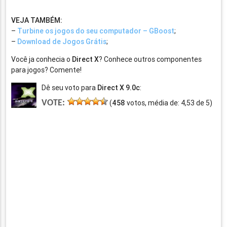
VEJA TAMBÉM:
–
Turbine os jogos do seu computador – GBoost
;
–
Download de Jogos Grátis
;
Você ja conhecia o
Direct X
? Conhece outros componentes
para jogos? Comente!
Dê seu voto para
Direct X 9.0c
:
VOTE:
(
458
votos, média de:
4,53
de
5
)