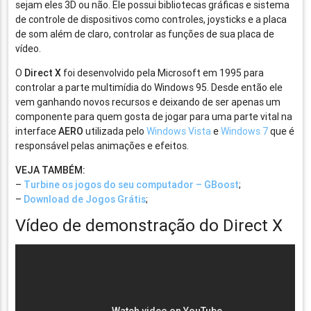
sejam eles 3D ou não. Ele possui bibliotecas gráficas e sistema
de controle de dispositivos como controles, joysticks e a placa
de som além de claro, controlar as funções de sua placa de
vídeo.
O
Direct X
foi desenvolvido pela Microsoft em 1995 para
controlar a parte multimídia do Windows 95. Desde então ele
vem ganhando novos recursos e deixando de ser apenas um
componente para quem gosta de jogar para uma parte vital na
interface
AERO
utilizada pelo
Windows Vista
e
Windows 7
que é
responsável pelas animações e efeitos.
VEJA TAMBÉM:
–
Turbine os jogos do seu computador – GBoost
;
–
Download de Jogos Grátis
;
Vídeo de demonstração do Direct X