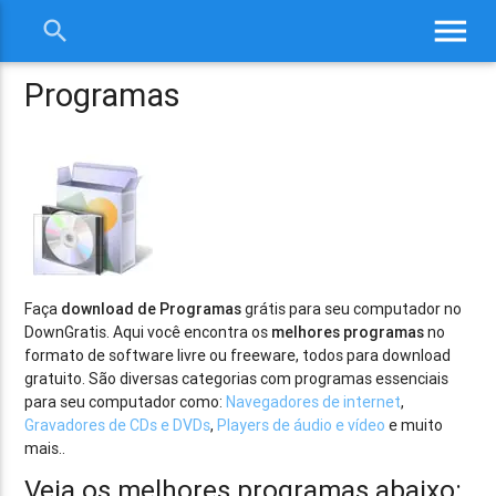
menu
search
close
Programas
Faça
download de Programas
grátis para seu computador no
DownGratis. Aqui você encontra os
melhores programas
no
formato de software livre ou freeware, todos para download
gratuito. São diversas categorias com programas essenciais
para seu computador como:
Navegadores de internet
,
Gravadores de CDs e DVDs
,
Players de áudio e vídeo
e muito
mais..
Veja os melhores programas abaixo: