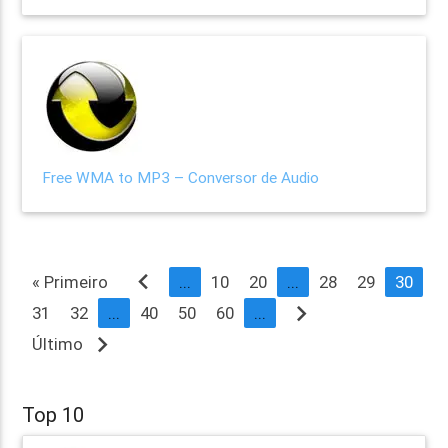
Free WMA to MP3 – Conversor de Audio
navigate_before
« Primeiro
...
10
20
...
28
29
30
navigate_next
31
32
...
40
50
60
...
navigate_next
Último
Top 10