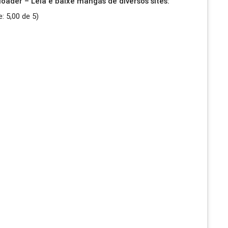
ader – Leia e baixe mangás de diversos sites:
e:
5,00
de
5
)