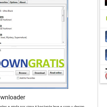
ownloader
les e ainda por cima é bastante leve e com u design