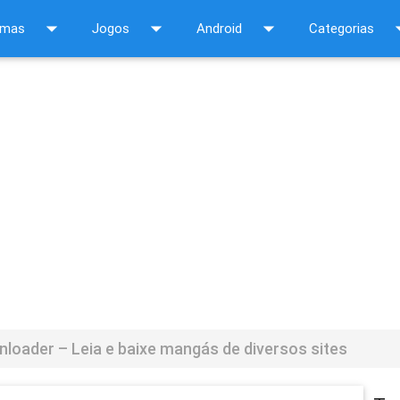
arrow_drop_down
arrow_drop_down
arrow_drop_down
arrow_d
amas
Jogos
Android
Categorias
loader – Leia e baixe mangás de diversos sites