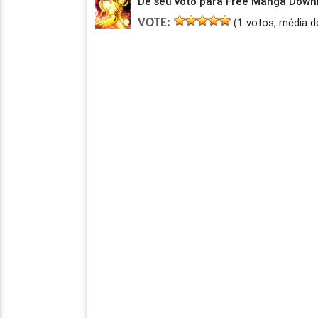
Dê seu voto para Free Manga Downlo
(
1
votos, média d
VOTE: