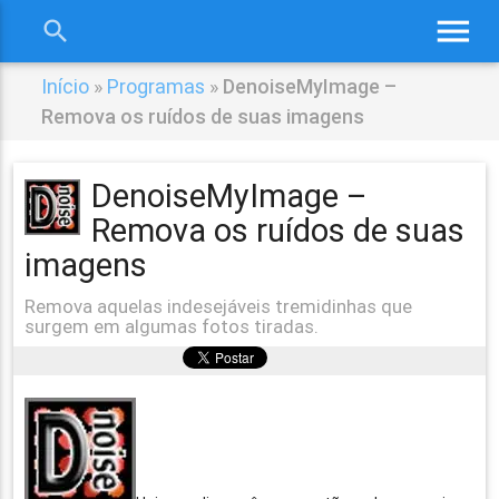
menu
search
close
Início
»
Programas
»
DenoiseMyImage –
Remova os ruídos de suas imagens
DenoiseMyImage –
Remova os ruídos de suas
imagens
Remova aquelas indesejáveis tremidinhas que
surgem em algumas fotos tiradas.