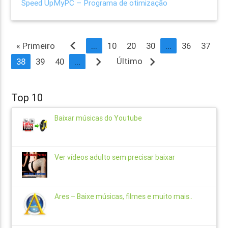
Speed UpMyPC – Programa de otimização
navigate_before
« Primeiro
...
10
20
30
...
36
37
navigate_next
navigate_next
Último
38
39
40
...
Top 10
Baixar músicas do Youtube
Ver vídeos adulto sem precisar baixar
Ares – Baixe músicas, filmes e muito mais..