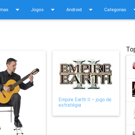
arrow_drop_down
arrow_drop_down
arrow_drop_down
arrow_d
amas
Jogos
Android
Categorias
To
Empire Earth II – jogo de
estratégia