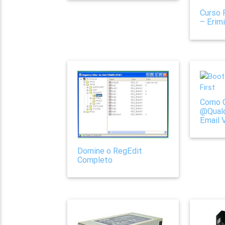
Curso 
– Erim
Como 
@Qual
Email 
Domine o RegEdit
Completo