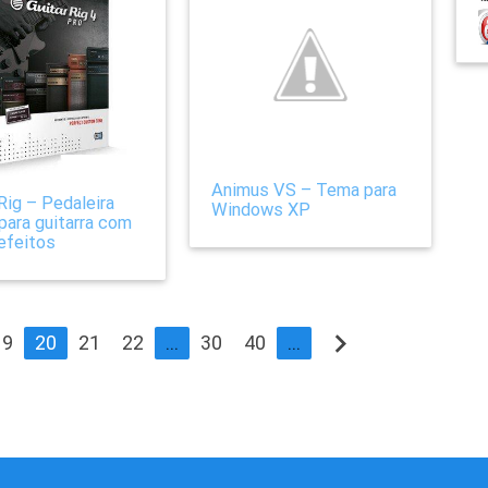
Animus VS – Tema para
Rig – Pedaleira
Windows XP
 para guitarra com
 efeitos
navigate_next
19
20
21
22
...
30
40
...