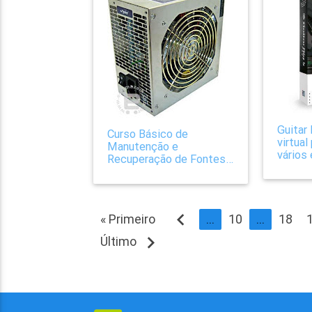
Guitar 
Curso Básico de
virtual
Manutenção e
vários
Recuperação de Fontes
AT-ATX
navigate_before
« Primeiro
...
10
...
18
navigate_next
Último