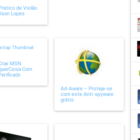
Pratico de Violão
ilson Lopes
Criar MSN
querCoisa Com
Verificado
Ad-Aware – Proteja-se
com este Anti-spyware
grátis