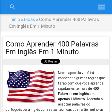
menu
search
close
Início
»
Dicas
»
Como Aprender 400 Palavras
Em Inglês Em 1 Minuto
Como Aprender 400 Palavras
Em Inglês Em 1 Minuto
Nesta apostila você irá
conhecer algumas regras que
farão com que você aprenda
rapidamente mais de 4
00
Palavras em Inglês em
apenas 1 Minuto
. Aprenda a
associar palavras do
português para inglês com estas técnicas que farão melhorar