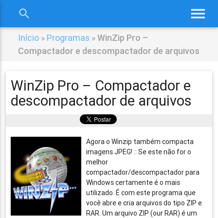
menu
search
close
Início
»
Programas
»
WinZip Pro –
Compactador e descompactador de arquivos
WinZip Pro – Compactador e
descompactador de arquivos
Agora o Winzip também compacta
imagens JPEG! :: Se este não for o
melhor
compactador/descompactador para
Windows certamente é o mais
utilizado. É com este programa que
você abre e cria arquivos do tipo ZIP e
RAR. Um arquivo ZIP (our RAR) é um