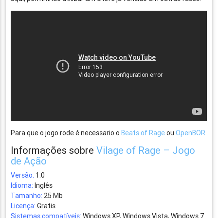
Para que o jogo rode é necessario o
Beats of Rage
ou
OpenBOR
Informações sobre
Vilage of Rage – Jogo
de Ação
Versão:
1.0
Idioma:
Inglês
Tamanho:
25 Mb
Licença:
Gratis
Sistemas compatíveis:
Windows XP, Windows Vista, Windows 7