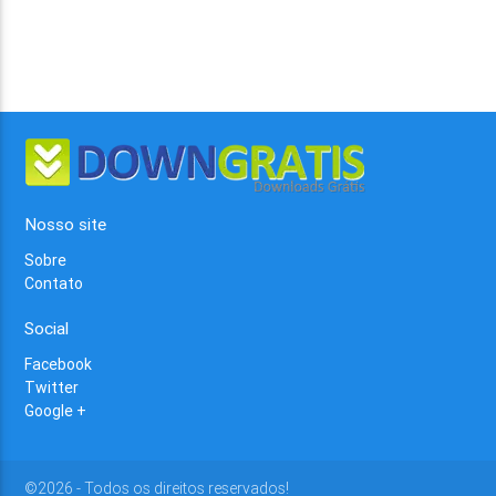
Nosso site
Sobre
Contato
Social
Facebook
Twitter
Google +
©2026 - Todos os direitos reservados!