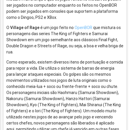
ser jogados no computador enquanto os feitos no OpenBOR
podem ser jogados em consoles que suportem a plataforma
como o Dingoo, PS2 e XBox.
O
Village of Rage
é um jogo feito no
OpenBOR
que mistura os
personagens das series The King of Fighters e Samurai
Showdown em um jogo semelhante aos clássicos Final Fight,
Double Dragon e Streets of Rage, ou seja, a boa e velha briga de
rua.
Como esperado, existem diversos itens de pontuação e comida
para repor a vida. Ele utiliza o sistema de barras de energia
para lançar ataques especiais. Os golpes são os mesmos
movimentos utilizados nos jogos de luta originais como o
conhecido meia-lua + soco ou frente-frente + soco ou chute.
Os personagens iniciais são Haohmaru (Samurai Showdown),
Nakoruru (Samurai Showdown), Hanzo Hattori (Samurai
Showdown), Kyo (The King of Fighters), Mai Shiranui (The King
of Fighters) e o Iori (The King of Fighters). Um modelo muito
utilizado nestes jogos de ao avançar pelo jogo e vencendo
certos chefes, novos personagens são liberados é aplicado
aqui, permitindo utilizar um chefe já vencido em outras fases.