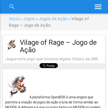
menu
search
close
Início
»
Jogos
»
Jogos de Ação
»
Vilage of
Rage – Jogo de Ação
Vilage of Rage – Jogo de
Ação
Jogue este jogo que mistura alguns títulos da SNK
A plataforma OpenBOR é uma engine que
permite a criação de jogos de ação e luta de forma similar ao
MUGEN. A diferença é que os jogos feitos no MUGEN só podem