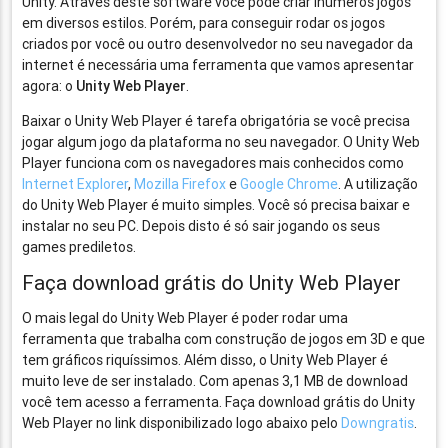
Unity. Através deste software você pode criar inúmeros jogos
em diversos estilos. Porém, para conseguir rodar os jogos
criados por você ou outro desenvolvedor no seu navegador da
internet é necessária uma ferramenta que vamos apresentar
agora: o
Unity Web Player
.
Baixar o Unity Web Player é tarefa obrigatória se você precisa
jogar algum jogo da plataforma no seu navegador. O Unity Web
Player funciona com os navegadores mais conhecidos como
Internet Explorer
,
Mozilla Firefox
e
Google Chrome
. A utilização
do Unity Web Player é muito simples. Você só precisa baixar e
instalar no seu PC. Depois disto é só sair jogando os seus
games prediletos.
Faça download grátis do Unity Web Player
O mais legal do Unity Web Player é poder rodar uma
ferramenta que trabalha com construção de jogos em 3D e que
tem gráficos riquíssimos. Além disso, o Unity Web Player é
muito leve de ser instalado. Com apenas 3,1 MB de download
você tem acesso a ferramenta. Faça download grátis do Unity
Web Player no link disponibilizado logo abaixo pelo
Downgratis
.