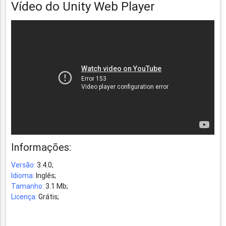
Vídeo do Unity Web Player
Informações:
Versão:
3.4.0;
Idioma:
Inglês;
Tamanho:
3.1 Mb;
Licença:
Grátis;