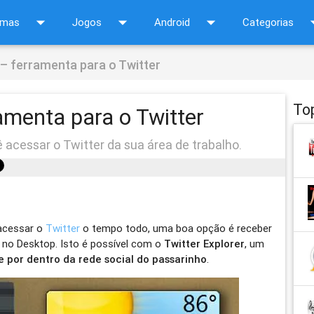
arrow_drop_down
arrow_drop_down
arrow_drop_down
arrow_d
amas
Jogos
Android
Categorias
 – ferramenta para o Twitter
To
ramenta para o Twitter
acessar o Twitter da sua área de trabalho.
acessar o
Twitter
o tempo todo, uma boa opção é receber
 no Desktop. Isto é possível com o
Twitter Explorer
, um
 por dentro da rede social do passarinho
.