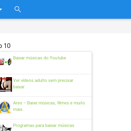
rop_down
search
close
p 10
Baixar músicas do Youtube
Ver vídeos adulto sem precisar
baixar
Ares – Baixe músicas, filmes e muito
mais..
Programas para baixar músicas