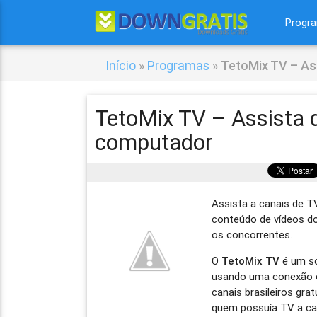
Progr
Início
»
Programas
»
TetoMix TV – As
TetoMix TV – Assista 
computador
Assista a canais de TV
conteúdo de vídeos d
os concorrentes.
O
TetoMix TV
é um so
usando uma conexão c
canais brasileiros gra
quem possuía TV a cab