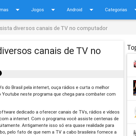
arrow_drop_down
arrow_drop_down
arrow_drop_down
arrow_d
amas
Jogos
Android
Categorias
sista diversos canais de TV no computador
To
diversos canais de TV no
s do Brasil pela internet, ouça rádios e curta o melhor
o Youtube neste programa que chega para combater com
ftware dedicado a oferecer canais de TVs, rádios e vídeos
om a internet. Com o programa você assiste centenas de
tuitamente. Antigamente isso só era quase realidade para
o, pelo fato de que nem a TV a cabo brasileira fornece a