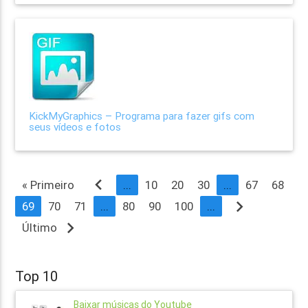
KickMyGraphics – Programa para fazer gifs com
seus vídeos e fotos
navigate_before
« Primeiro
...
10
20
30
...
67
68
navigate_next
69
70
71
...
80
90
100
...
navigate_next
Último
Top 10
Baixar músicas do Youtube