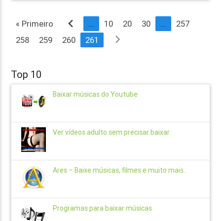
navigate_before
« Primeiro
...
10
20
30
...
257
navigate_next
258
259
260
261
Top 10
Baixar músicas do Youtube
Ver vídeos adulto sem precisar baixar
Ares – Baixe músicas, filmes e muito mais..
Programas para baixar músicas