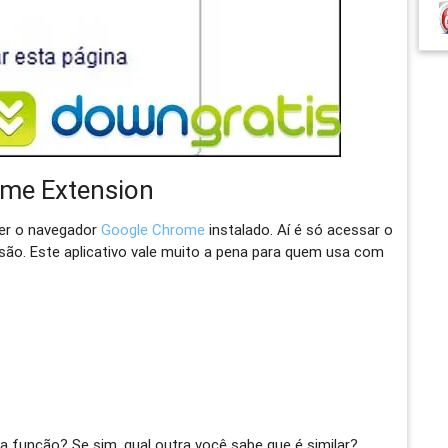
ome Extension
ter o navegador
Google Chrome
instalado. Aí é só acessar o
ensão. Este aplicativo vale muito a pena para quem usa com
 função? Se sim, qual outra você sabe que é similar?