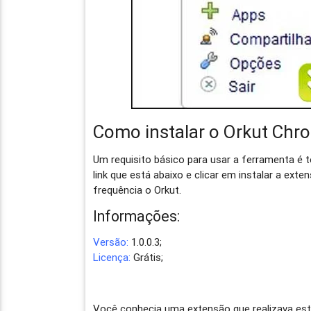
Como instalar o Orkut Chr
Um requisito básico para usar a ferramenta é 
link que está abaixo e clicar em instalar a ext
frequência o Orkut.
Informações:
Versão:
1.0.0.3;
Licença:
Grátis;
Você conhecia uma extensão que realizava esta