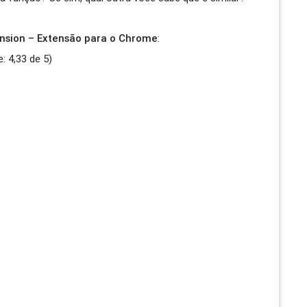
nsion – Extensão para o Chrome
:
e:
4,33
de
5
)