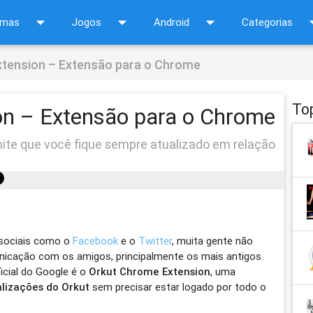
arrow_drop_down
arrow_drop_down
arrow_drop_down
arrow_d
amas
Jogos
Android
Categorias
tension – Extensão para o Chrome
To
on – Extensão para o Chrome
ite que você fique sempre atualizado em relação
 sociais como o
Facebook
e o
Twitter
, muita gente não
cação com os amigos, principalmente os mais antigos.
icial do Google é o
Orkut Chrome Extension
, uma
alizações do Orkut
sem precisar estar logado por todo o