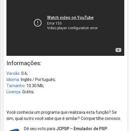
Informações:
Versão:
0.6;
Idioma:
Inglês / Português;
Tamanho:
10.30 Mb;
Licença:
Grátis;
Você conhecia um programa que realizava esta função? Se
sim, qual outro você sabe que é similar? Compartilhe conosco.
Dê seu voto para
JCPSP – Emulador de PSP
: