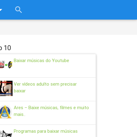
rop_down
search
close
p 10
Baixar músicas do Youtube
Ver vídeos adulto sem precisar
baixar
Ares – Baixe músicas, filmes e muito
mais..
Programas para baixar músicas