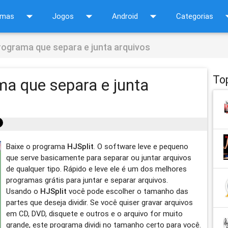
arrow_drop_down
arrow_drop_down
arrow_drop_down
arrow_d
amas
Jogos
Android
Categorias
Programa que separa e junta arquivos
To
ma que separa e junta
Baixe o programa
HJSplit
. O software leve e pequeno
que serve basicamente para separar ou juntar arquivos
de qualquer tipo. Rápido e leve ele é um dos melhores
programas grátis para juntar e separar arquivos.
Usando o
HJSplit
você pode escolher o tamanho das
partes que deseja dividir. Se você quiser gravar arquivos
em CD, DVD, disquete e outros e o arquivo for muito
grande, este programa dividi no tamanho certo para você.