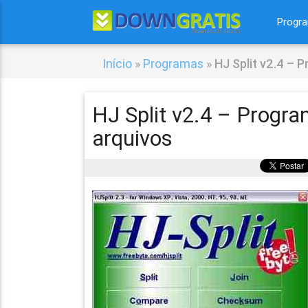
Progr
Início
»
Programas
»
HJ Split v2.4 – 
HJ Split v2.4 – Progra
arquivos