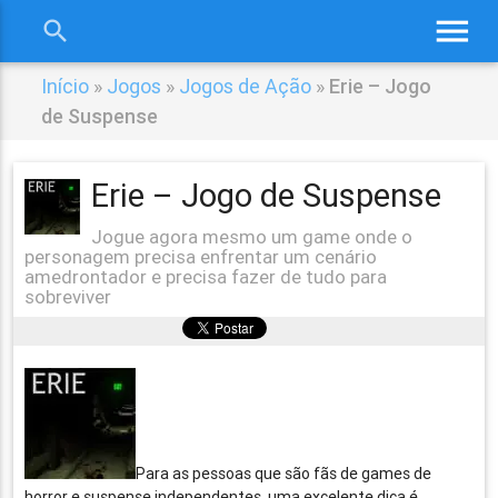
menu
search
close
Início
»
Jogos
»
Jogos de Ação
»
Erie – Jogo
de Suspense
Erie – Jogo de Suspense
Jogue agora mesmo um game onde o
personagem precisa enfrentar um cenário
amedrontador e precisa fazer de tudo para
sobreviver
Para as pessoas que são fãs de games de
horror e suspense independentes, uma excelente dica é