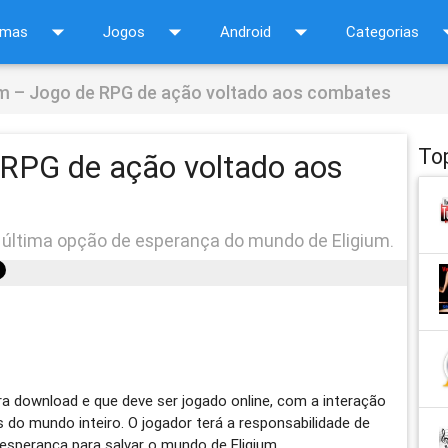
arrow_drop_down
arrow_drop_down
arrow_drop_down
arrow_d
amas
Jogos
Android
Categorias
um – Jogo de RPG de ação voltado aos combates
To
 RPG de ação voltado aos
a última opção de esperança do mundo de Eligium.
ra download e que deve ser jogado online, com a interação
do mundo inteiro. O jogador terá a responsabilidade de
 esperança para salvar o mundo de Eligium.