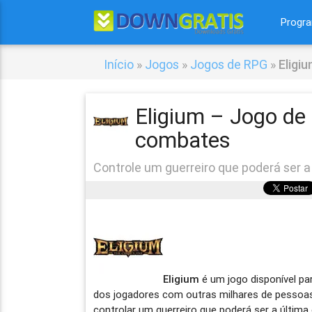
Progr
Início
»
Jogos
»
Jogos de RPG
»
Eligi
Eligium – Jogo de
combates
Controle um guerreiro que poderá ser 
Eligium
é um jogo disponível pa
dos jogadores com outras milhares de pessoas 
controlar um guerreiro que poderá ser a última