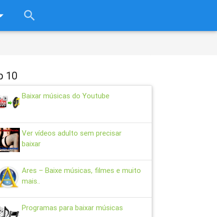
rop_down
search
close
p 10
Baixar músicas do Youtube
Ver vídeos adulto sem precisar
baixar
Ares – Baixe músicas, filmes e muito
mais..
Programas para baixar músicas