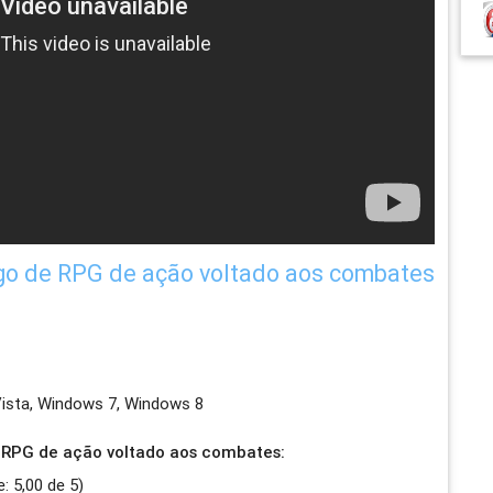
go de RPG de ação voltado aos combates
ista, Windows 7, Windows 8
e RPG de ação voltado aos combates:
e:
5,00
de
5
)