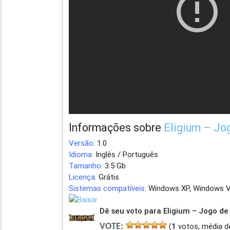
Informações sobre
Eligium – Jo
Versão:
1.0
Idioma:
Inglês / Português
Tamanho:
3.5 Gb
Licença:
Grátis
Sistemas compatíveis:
Windows XP, Windows V
Dê seu voto para Eligium – Jogo d
(
1
votos, média d
VOTE: