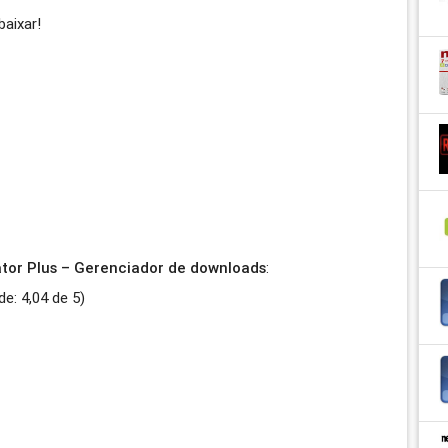
baixar!
tor Plus – Gerenciador de downloads
:
de:
4,04
de
5
)