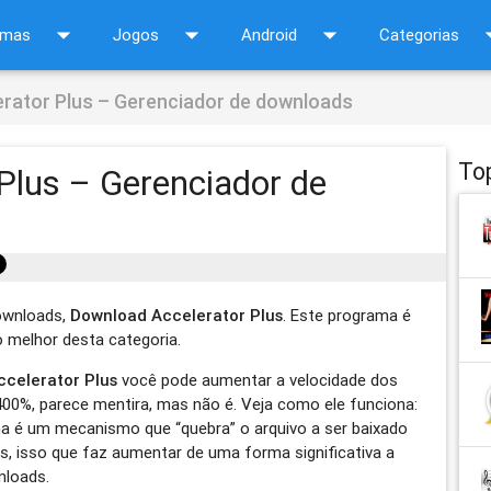
arrow_drop_down
arrow_drop_down
arrow_drop_down
arrow_d
amas
Jogos
Android
Categorias
rator Plus – Gerenciador de downloads
To
Plus – Gerenciador de
downloads,
Download Accelerator Plus
. Este programa é
 melhor desta categoria.
celerator Plus
você pode aumentar a velocidade dos
00%, parece mentira, mas não é. Veja como ele funciona:
a é um mecanismo que “quebra” o arquivo a ser baixado
, isso que faz aumentar de uma forma significativa a
nloads.