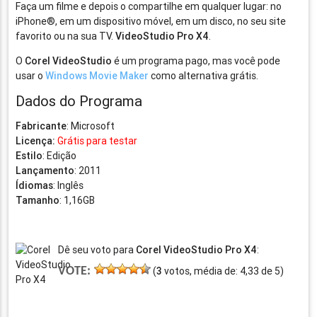
Faça um filme e depois o compartilhe em qualquer lugar: no
iPhone®, em um dispositivo móvel, em um disco, no seu site
favorito ou na sua TV.
VideoStudio Pro X4
.
O
Corel VideoStudio
é um programa pago, mas você pode
usar o
Windows Movie Maker
como alternativa grátis.
Dados do Programa
Fabricante
: Microsoft
Licença:
Grátis para testar
Estilo
: Edição
Lançamento
: 2011
Ídiomas
: Inglês
Tamanho
: 1,16GB
Dê seu voto para
Corel VideoStudio Pro X4
:
VOTE:
(
3
votos, média de:
4,33
de
5
)