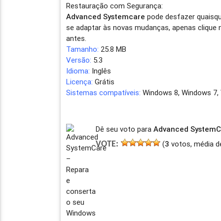
Restauração com Segurança:
Advanced Systemcare
pode desfazer quaisqu
se adaptar às novas mudanças, apenas clique n
antes.
Tamanho:
25.8 MB
Versão:
5.3
Idioma:
Inglês
Licença:
Grátis
Sistemas compatíveis:
Windows 8, Windows 7, 
Dê seu voto para
Advanced SystemCa
(
3
votos, média d
VOTE: