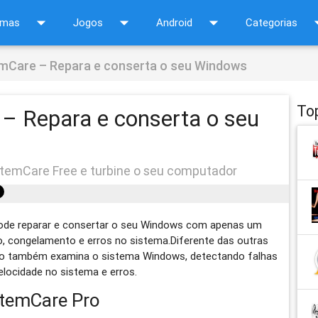
arrow_drop_down
arrow_drop_down
arrow_drop_down
arrow_d
amas
Jogos
Android
Categorias
mCare – Repara e conserta o seu Windows
To
– Repara e conserta o seu
stemCare Free e turbine o seu computador
ode reparar e consertar o seu Windows com apenas um
, congelamento e erros no sistema.Diferente das outras
como também examina o sistema Windows, detectando falhas
locidade no sistema e erros.
temCare Pro