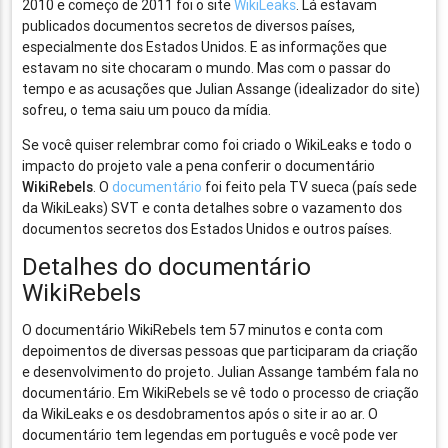
2010 e começo de 2011 foi o site
WikiLeaks
. Lá estavam
publicados documentos secretos de diversos países,
especialmente dos Estados Unidos. E as informações que
estavam no site chocaram o mundo. Mas com o passar do
tempo e as acusações que Julian Assange (idealizador do site)
sofreu, o tema saiu um pouco da mídia.
Se você quiser relembrar como foi criado o WikiLeaks e todo o
impacto do projeto vale a pena conferir o documentário
WikiRebels
. O
documentário
foi feito pela TV sueca (país sede
da WikiLeaks) SVT e conta detalhes sobre o vazamento dos
documentos secretos dos Estados Unidos e outros países.
Detalhes do documentário
WikiRebels
O documentário WikiRebels tem 57 minutos e conta com
depoimentos de diversas pessoas que participaram da criação
e desenvolvimento do projeto. Julian Assange também fala no
documentário. Em WikiRebels se vê todo o processo de criação
da WikiLeaks e os desdobramentos após o site ir ao ar. O
documentário tem legendas em português e você pode ver