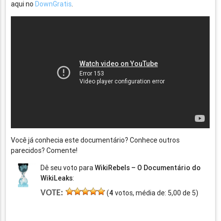
aqui no
DownGratis
.
Você já conhecia este documentário? Conhece outros
parecidos? Comente!
Dê seu voto para
WikiRebels – O Documentário do
WikiLeaks
:
VOTE:
(
4
votos, média de:
5,00
de
5
)