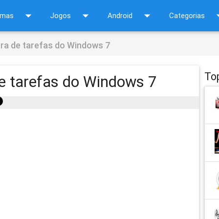
arrow_drop_down
arrow_drop_down
arrow_drop_down
arrow_d
amas
Jogos
Android
Categorias
ra de tarefas do Windows 7
To
e tarefas do Windows 7