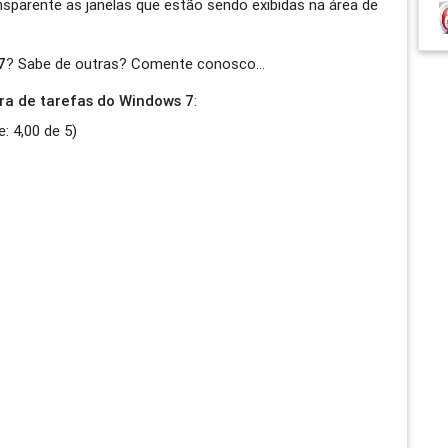
nsparente as janelas que estão sendo exibidas na área de
7
? Sabe de outras? Comente conosco…
ra de tarefas do Windows 7
:
e:
4,00
de
5
)