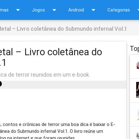
arrow_drop_down
arrow_drop_down
arrow_drop_down
arrow_d
amas
Jogos
Android
Categorias
Metal – Livro coletânea do Submundo infernal Vol.1
To
etal – Livro coletânea do
.1
ca de terror reunidos em um e-book.
, contos e crônicas de terror uma boa dica é baixar o E-
tânea do Submundo infernal Vol.1. O livro reúne um
og na internet e que foram reunidas.