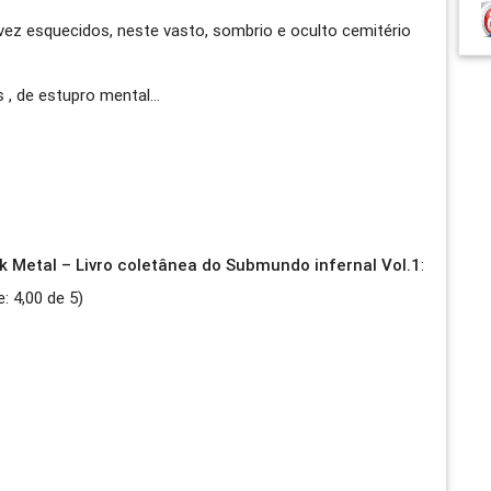
lvez esquecidos, neste vasto, sombrio e oculto cemitério
 , de estupro mental…
ck Metal – Livro coletânea do Submundo infernal Vol.1
:
e:
4,00
de
5
)