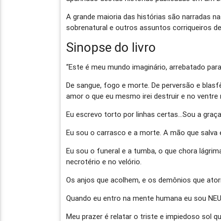
A grande maioria das histórias são narradas n
sobrenatural e outros assuntos corriqueiros de
Sinopse do livro
“Este é meu mundo imaginário, arrebatado para 
De sangue, fogo e morte. De perversão e blasf
amor o que eu mesmo irei destruir e no ventre 
Eu escrevo torto por linhas certas…Sou a graç
Eu sou o carrasco e a morte. A mão que salva
Eu sou o funeral e a tumba, o que chora lágri
necrotério e no velório.
Os anjos que acolhem, e os demônios que at
Quando eu entro na mente humana eu sou NE
Meu prazer é relatar o triste e impiedoso sol