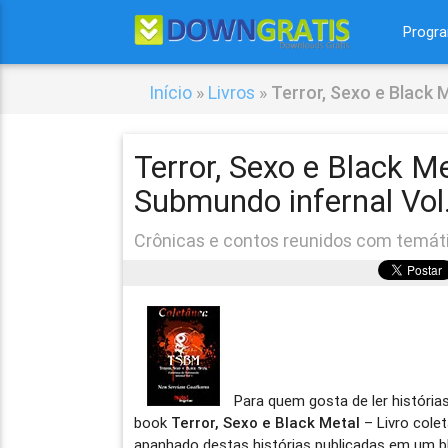
Progr
Início
»
Livros
»
Terror, Sexo e Black 
Terror, Sexo e Black M
Submundo infernal Vol
Crônicas e contos reunidos com temáti
Para quem gosta de ler histórias
book
Terror, Sexo e Black Metal
– Livro cole
apanhado destas histórias publicadas em um bl