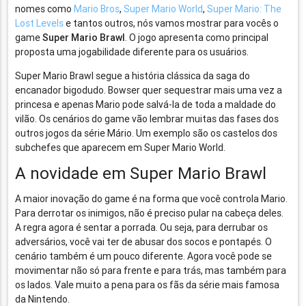
nomes como
Mario Bros
,
Super Mario World
,
Super Mario: The
Lost Levels
e tantos outros, nós vamos mostrar para vocês o
game
Super Mario Brawl
. O jogo apresenta como principal
proposta uma jogabilidade diferente para os usuários.
Super Mario Brawl segue a história clássica da saga do
encanador bigodudo. Bowser quer sequestrar mais uma vez a
princesa e apenas Mario pode salvá-la de toda a maldade do
vilão. Os cenários do game vão lembrar muitas das fases dos
outros jogos da série Mário. Um exemplo são os castelos dos
subchefes que aparecem em Super Mario World.
A novidade em Super Mario Brawl
A maior inovação do game é na forma que você controla Mario.
Para derrotar os inimigos, não é preciso pular na cabeça deles.
A regra agora é sentar a porrada. Ou seja, para derrubar os
adversários, você vai ter de abusar dos socos e pontapés. O
cenário também é um pouco diferente. Agora você pode se
movimentar não só para frente e para trás, mas também para
os lados. Vale muito a pena para os fãs da série mais famosa
da Nintendo.