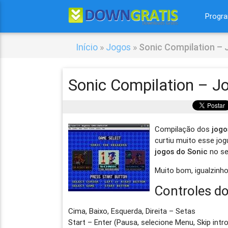
Progr
Início
»
Jogos
»
Sonic Compilation – 
Sonic Compilation – J
Compilação dos
jogo
curtiu muito esse jo
jogos do Sonic
no se
Muito bom, igualzinh
Controles do
Cima, Baixo, Esquerda, Direita – Setas
Start – Enter (Pausa, selecione Menu, Skip intro