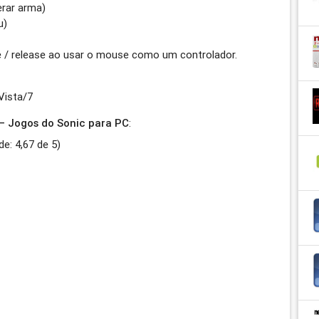
erar arma)
u)
e / release ao usar o mouse como um controlador.
ista/7
– Jogos do Sonic para PC
:
de:
4,67
de
5
)