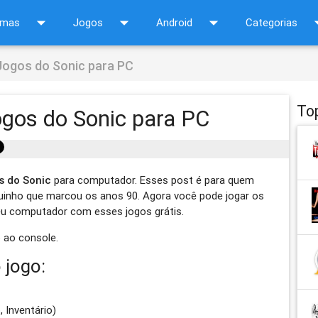
arrow_drop_down
arrow_drop_down
arrow_drop_down
arrow_d
amas
Jogos
Android
Categorias
Jogos do Sonic para PC
To
ogos do Sonic para PC
s do Sonic
para computador. Esses post é para quem
guinho que marcou os anos 90. Agora você pode jogar os
u computador com esses jogos grátis.
o ao console.
 jogo:
, Inventário)