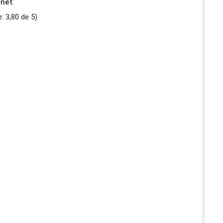
rnet
:
e:
3,80
de
5
)