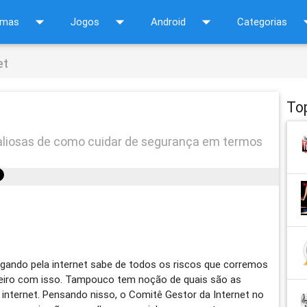
arrow_drop_down
arrow_drop_down
arrow_drop_down
arrow_d
amas
Jogos
Android
Categorias
et
To
valiosas de como cuidar de segurança em termos
ando pela internet sabe de todos os riscos que corremos
nheiro com isso. Tampouco tem noção de quais são as
internet. Pensando nisso, o Comitê Gestor da Internet no