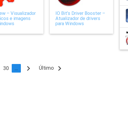
iew – Visualizador
IO Bit’s Driver Booster –
ficos e imagens
Atualizador de drivers
Windows
para Windows
navigate_next
navigate_next
Último
30
...