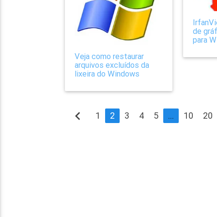
IrfanV
de grá
para 
Veja como restaurar
arquivos excluídos da
lixeira do Windows
navigate_before
1
2
3
4
5
...
10
20