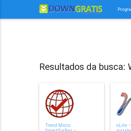
Progr
Resultados da busca:
Trend Micro
nLite –
SmartSurfing –
instal