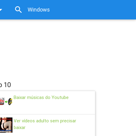
rop_down
search
close
p 10
Baixar músicas do Youtube
Ver vídeos adulto sem precisar
baixar