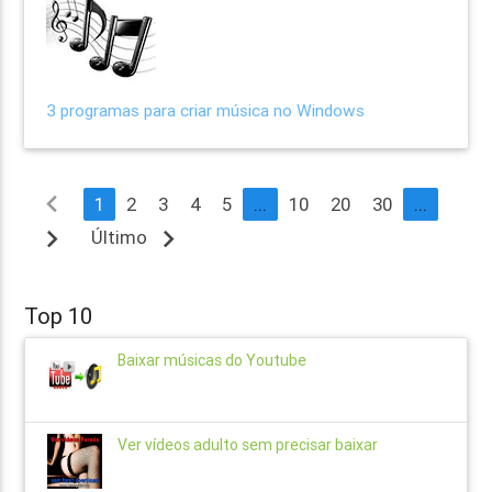
3 programas para criar música no Windows
navigate_before
1
2
3
4
5
...
10
20
30
...
navigate_next
navigate_next
Último
Top 10
Baixar músicas do Youtube
Ver vídeos adulto sem precisar baixar