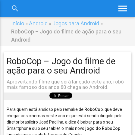
menu
search
close
Início
»
Android
»
Jogos para Android
»
RoboCop – Jogo do filme de ação para o seu
Android
RoboCop – Jogo do filme de
ação para o seu Android
Aproveitando filme que será lançado este ano, robô
mais famoso dos anos 80 chega ao Android.
Para quem está ansioso pelo remake de
RoboCop
, que deve
chegar aos cinemas neste ano e que está sendo dirigido pelo
diretor brasileiro José Padilha, a dica é baixar para o seu
Smartphone ou o seu tablet o mais novo
jogo do
RoboCop
lançado para as plataformas do Google.