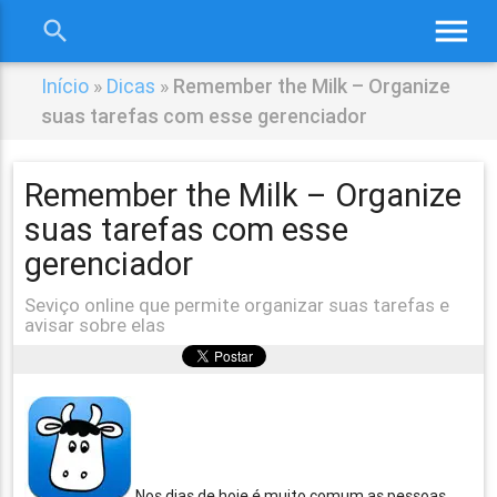
menu
search
close
Início
»
Dicas
»
Remember the Milk – Organize
suas tarefas com esse gerenciador
Remember the Milk – Organize
suas tarefas com esse
gerenciador
Seviço online que permite organizar suas tarefas e
avisar sobre elas
Nos dias de hoje é muito comum as pessoas