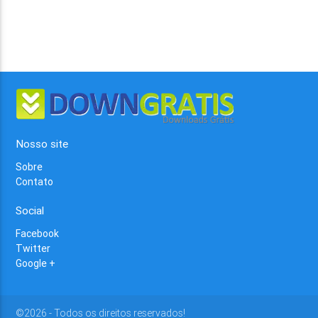
Nosso site
Sobre
Contato
Social
Facebook
Twitter
Google +
©2026 - Todos os direitos reservados!