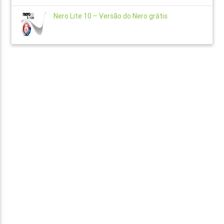
Nero Lite 10 – Versão do Nero grátis