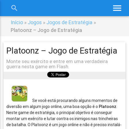
menu
search
close
Início
»
Jogos
»
Jogos de Estratégia
»
Platoonz – Jogo de Estratégia
Platoonz – Jogo de Estratégia
Monte seu exército e entre em uma verdadeira
guerra nesta game em Flash.
Se você está procurando alguns momentos de
diversão em algum jogo online, uma boa opção é o
Platoonz
.
Neste game de estratégia, o principal objetivo é conseguir
montar um exército e lutar contra os inimigos nas trincheiras
de batalha. O Platoonz é um jogo online e não é preciso instalá-