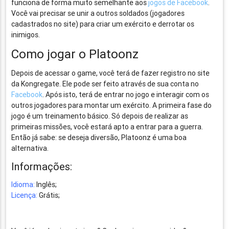
funciona de forma muito semelhante aos
jogos de Facebook
.
Você vai precisar se unir a outros soldados (jogadores
cadastrados no site) para criar um exército e derrotar os
inimigos.
Como jogar o Platoonz
Depois de acessar o game, você terá de fazer registro no site
da Kongregate. Ele pode ser feito através de sua conta no
Facebook
. Após isto, terá de entrar no jogo e interagir com os
outros jogadores para montar um exército. A primeira fase do
jogo é um treinamento básico. Só depois de realizar as
primeiras missões, você estará apto a entrar para a guerra.
Então já sabe: se deseja diversão, Platoonz é uma boa
alternativa.
Informações:
Idioma:
Inglês;
Licença:
Grátis;