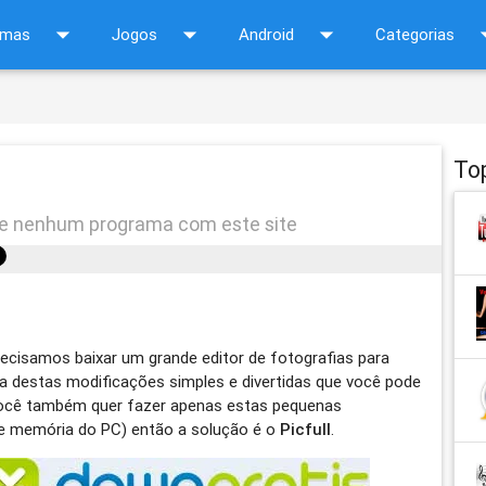
arrow_drop_down
arrow_drop_down
arrow_drop_down
arrow_d
amas
Jogos
Android
Categorias
To
de nenhum programa com este site
ecisamos baixar um grande editor de fotografias para
 destas modificações simples e divertidas que você pode
e você também quer fazer apenas estas pequenas
(e memória do PC) então a solução é o
Picfull
.