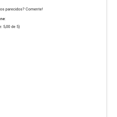
iços parecidos? Comente!
ine
:
e:
5,00
de
5
)