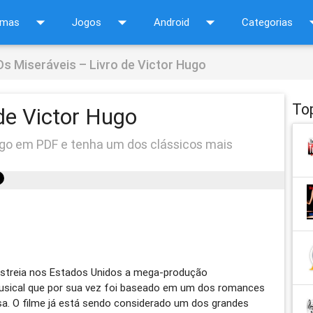
arrow_drop_down
arrow_drop_down
arrow_drop_down
arrow_d
amas
Jogos
Android
Categorias
Os Miseráveis – Livro de Victor Hugo
To
de Victor Hugo
Hugo em PDF e tenha um dos clássicos mais
streia nos Estados Unidos a mega-produção
usical que por sua vez foi baseado em um dos romances
esa. O filme já está sendo considerado um dos grandes