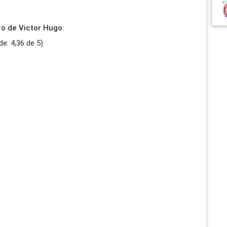
vro de Victor Hugo
:
de:
4,36
de
5
)