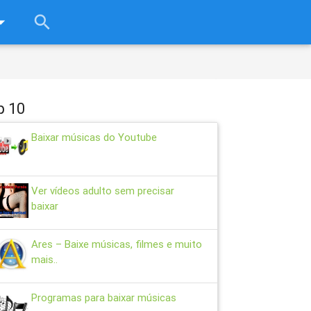
rop_down
search
close
p 10
Baixar músicas do Youtube
Ver vídeos adulto sem precisar
baixar
Ares – Baixe músicas, filmes e muito
mais..
Programas para baixar músicas