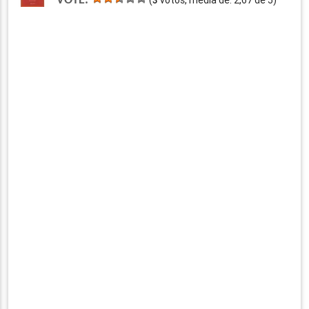
VOTE:
(
3
votos, média de:
2,67
de
5
)