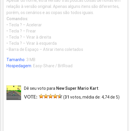
Apesar do nome, esta versão trás poucas coisas de novas em
relação à versão original. Apenas alguns itens são diferentes,
porém, os cenários e as copas são todos iguais.
Comandos:
• Tecla ? – Acelerar
• Tecla ? – Frear
• Tecla ? – Virar à direita
• Tecla ? – Virar à esquerda
• Barra de Espaço – Atirar itens coletados
Tamanho
: 3 MB
Hospedagem
: Easy-Share / BitRoad
Dê seu voto para
New Super Mario Kart
:
VOTE:
(
31
votos, média de:
4,74
de
5
)