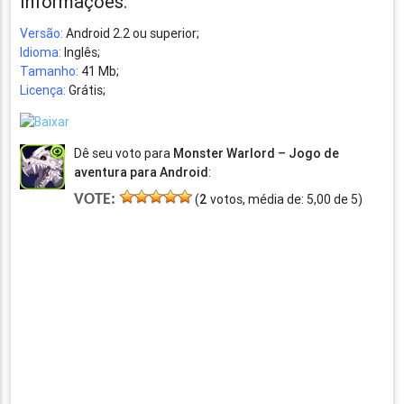
Informações:
Versão:
Android 2.2 ou superior;
Idioma:
Inglês;
Tamanho:
41 Mb;
Licença:
Grátis;
Dê seu voto para
Monster Warlord – Jogo de
aventura para Android
:
VOTE:
(
2
votos, média de:
5,00
de
5
)