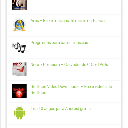
Ares – Baixe músicas, filmes e muito mais..
Programas para baixar músicas
Nero 7 Premium – Gravador de CDs e DVDs
Redtube Vídeo Downloader – Baixe vídeos do
Redtube
Top 10 Jogos para Android grátis