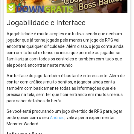
Jogabilidade e Interface
A jogabilidade é muito simples e intuitiva, sendo que nenhum
jogador que já tenha jogado pelo menos um jogo de RPG vai
encontrar qualquer dificuldade. Além disso, o jogo conta ainda
com um tutorial extenso no início que permite ao jogador se
familiarizar com todos os controles e também com tudo que
ele poderá encontrar neste mundo.
A interface do jogo também é bastante interessante. Além de
contar com gráficos muito bonitos, o jogador ainda conta
também com basicamente todas as informações que ele
precisa na tela, sem ter que ficar entrando em muitos menus
para saber detalhes do herói.
Se você está procurando um jogo divertido de RPG para jogar
onde quiser com o seu
Android
, vale a pena experimentar
Monster Warlord.