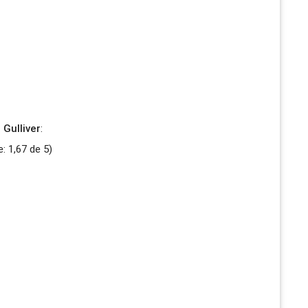
 Gulliver
:
e:
1,67
de
5
)