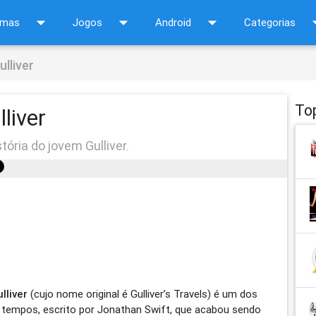
arrow_drop_down
arrow_drop_down
arrow_drop_down
arrow_d
amas
Jogos
Android
Categorias
ulliver
To
liver
ória do jovem Gulliver.
lliver
(cujo nome original é Gulliver’s Travels) é um dos
tempos, escrito por Jonathan Swift, que acabou sendo