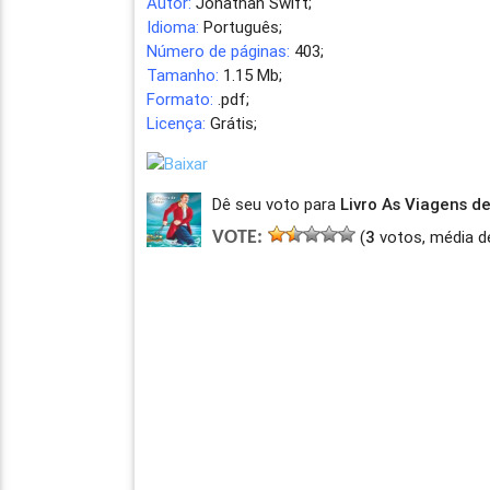
Autor:
Jonathan Swift;
Idioma:
Português;
Número de páginas:
403;
Tamanho:
1.15 Mb;
Formato:
.pdf;
Licença:
Grátis;
Dê seu voto para
Livro As Viagens de
(
3
votos, média d
VOTE: