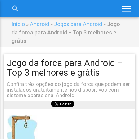
menu
search
close
Início
»
Android
»
Jogos para Android
»
Jogo
da forca para Android – Top 3 melhores e
grátis
Jogo da forca para Android –
Top 3 melhores e grátis
Confira três opções do jogo da forca que podem ser
instalados gratuitamente nos dispositivos com
sistema operacional Android.