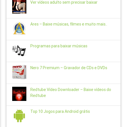
Ver vídeos adulto sem precisar baixar
Ares – Baixe músicas, filmes e muito mais..
Programas para baixar músicas
Nero 7 Premium – Gravador de CDs e DVDs
Redtube Vídeo Downloader – Baixe vídeos do
Redtube
Top 10 Jogos para Android grátis