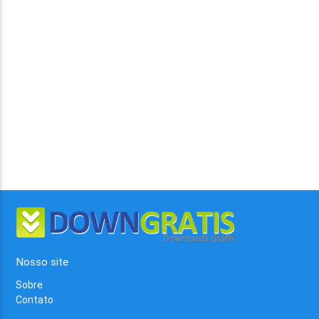
Nosso site
Sobre
Contato