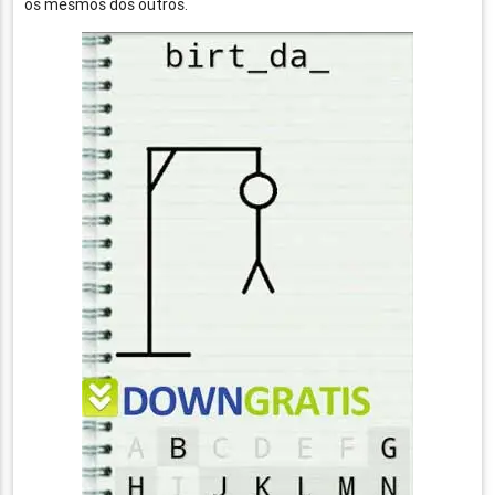
os mesmos dos outros.