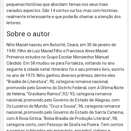
pequenas histórias que abordam temas nos seus mais
variados aspectos. São 14 contos curtos, mas com histórias
realmente interessante e que poderão chamar a atenção dos
leitores.
Sobre o autor
Nilto Maciel nasceu em Baturité, Ceará, em 30 de janeiro de
1945. Filho de Luiz Maciel Filho e Francisca Alves Maciel.
Primeiros estudos no Grupo Escolar Monsenhor Manuel
Cândido. Em 58 mudou-se para Fortaleza, voltando no ano
seguinte à cidade natal. Itinerário foi o seu primeiro livro, escrito
no ano de 1973. Nilto ganhou diversos prêmios, dentre eles
“Brasília de Literatura”, 90, categoria romance nacional,
promovido pelo Governo do Distrito Federal, com A Última Noite
de Helena; “Graciliano Ramos”,92/ 93, categoria romance
nacional, promovido pelo Governo do Estado de Alagoas, com
Os Luzeiros do Mundo; “Cruz e Sousa”, 96, categoria romance
nacional, promovido pelo Governo do Estado de Santa Catarina,
com A Rosa Gótica; “Bolsa Brasília de Produção Literária”, 98,
categoria conto, com Pescoço de Girafa na Poeira. Tem contos
e poemas publicados em esperanto, espanhol, italiano e