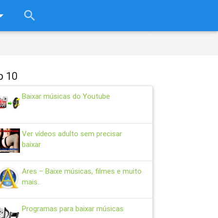
rop_down
search
close
p 10
Baixar músicas do Youtube
Ver vídeos adulto sem precisar
baixar
Ares – Baixe músicas, filmes e muito
mais..
Programas para baixar músicas