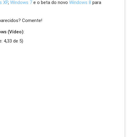
s XP
,
Windows 7
e o beta do novo
Windows 8
para
 parecidos? Comente!
ows (Vídeo)
:
e:
4,33
de
5
)