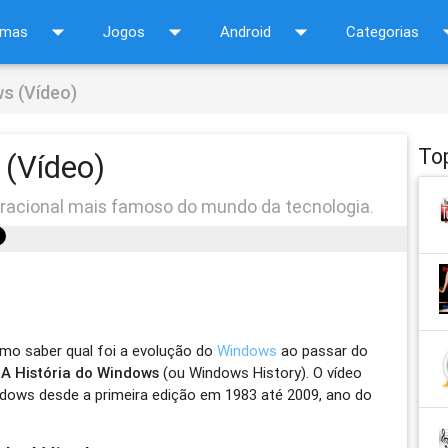
arrow_drop_down
arrow_drop_down
arrow_drop_down
arrow_d
amas
Jogos
Android
Categorias
ws (Vídeo)
To
 (Vídeo)
eracional mais famoso do mundo da tecnologia.
mo saber qual foi a evolução do
Windows
ao passar do
o
A História do Windows
(ou Windows History). O vídeo
dows desde a primeira edição em 1983 até 2009, ano do