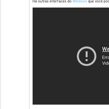
Há outras interfaces do
Windows
que você pod