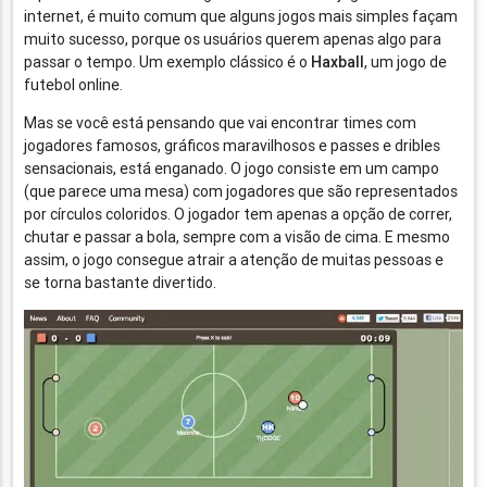
internet, é muito comum que alguns jogos mais simples façam
muito sucesso, porque os usuários querem apenas algo para
passar o tempo. Um exemplo clássico é o
Haxball
, um jogo de
futebol online.
Mas se você está pensando que vai encontrar times com
jogadores famosos, gráficos maravilhosos e passes e dribles
sensacionais, está enganado. O jogo consiste em um campo
(que parece uma mesa) com jogadores que são representados
por círculos coloridos. O jogador tem apenas a opção de correr,
chutar e passar a bola, sempre com a visão de cima. E mesmo
assim, o jogo consegue atrair a atenção de muitas pessoas e
se torna bastante divertido.