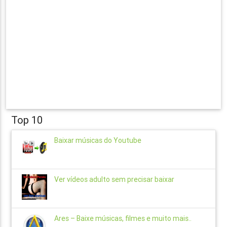
Top 10
Baixar músicas do Youtube
Ver vídeos adulto sem precisar baixar
Ares – Baixe músicas, filmes e muito mais..